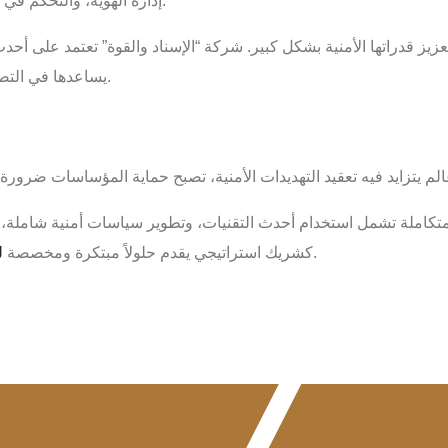
إدارة الهوية، والتحكم في الوصول، مما يضمن أمان البيانات والتطبيقات السحابية.
يز قدراتها الأمنية بشكل كبير. شركة “الإسناد والقوة” تعتمد على أح
يساعدها في التصدي للتهديدات الحديثة وضمان بيئة عمل آمنة ومستقرة.
متكاملة تشمل استخدام أحدث التقنيات، وتطوير سياسات أمنية شاملة، 
، مما يضمن بيئة عمل آمنة ومستقرة.
كشريك استراتيجي يقدم حلولاً مبتكرة ومخصصة
ل