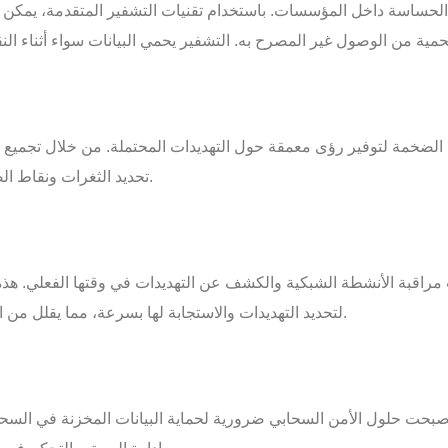
ت الحساسة داخل المؤسسات. باستخدام تقنيات التشفير المتقدمة، يمكن
 الضخمة لتوفير رؤى معمقة حول التهديدات المحتملة. من خلال تجميع و
تحديد الثغرات ونقاط الضعف واتخاذ التدابير الوقائية اللازمة لحماية المؤسسات.
راقبة الأنشطة الشبكية والكشف عن التهديدات في وقتها الفعلي. هذه ا
لتحديد التهديدات والاستجابة لها بسرعة، مما يقلل من الوقت اللازم لاحتواء التهديدات وتقليل الأضرار المحتملة.
أصبحت حلول الأمن السحابي ضرورية لحماية البيانات المخزنة في السحاب