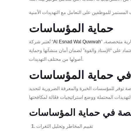
حماية المؤساسات
” رائدة في مجال حماية المؤساسات، حيث توفر حلولاً شاملة تتناسب مع طبيعة وحجم كل منشأة. تقدم الشركة خدمات استشارية متخصصة،
Al Esnad Wal Quwwah
تُعتبر شركة “
تماد على “الإسناد والقوة” لضمان أمان منشآتها وحماية
أصولها من مختلف التهديدات.
في حماية المؤساسات
صصة توفر للمؤسسات الخبرة والمعرفة الضرورية لتحديد
تقييم المخاطر وتحليل الثغرات