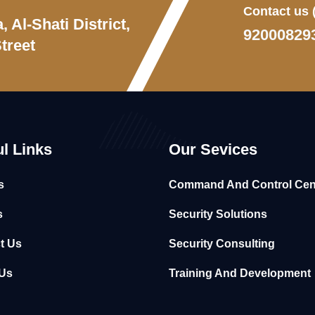
Contact us
 Al-Shati District,
92000829
treet
l Links
Our Sevices
s
Command And Control Cen
s
Security Solutions
t Us
Security Consulting
Us
Training And Development