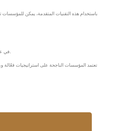
باستخدام هذه التقنيات المتقدمة، يمكن للمؤسسات تعز
في عالم يتزايد فيه تعقيد التهديدات الأمنية، تصبح حماية المؤساسات ضرورة لا غنى عنها لضمان استمرارية الأعمال وسلامة الأصول.
تعتمد المؤسسات الناجحة على استراتيجيات فعّالة و