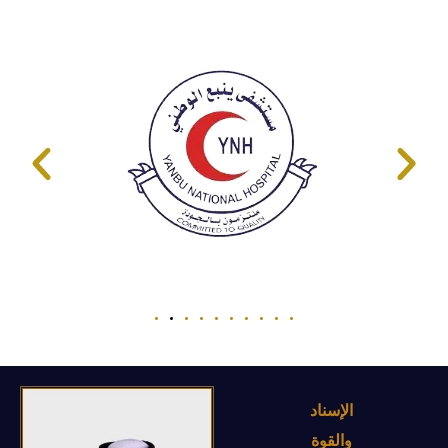
الإسناد
والقوة