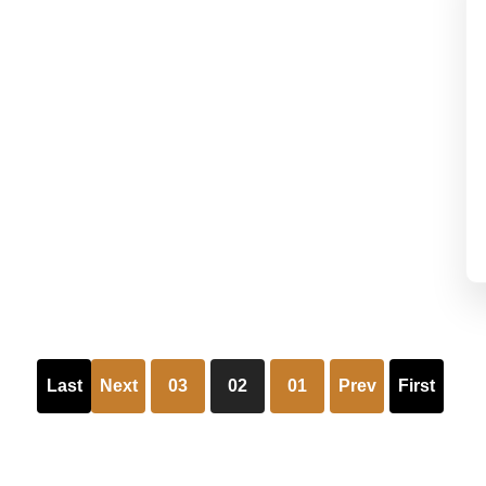
Last
Next
03
02
01
Prev
First