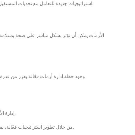
وتجاوزها بنجاح.
استراتيجيات جديدة للتعامل مع تحديات المستقب
الأزمات يمكن أن تؤثر بشكل مباشر على صحة وسلامة 
وجود خطة إدارة أزمات فعّالة يعزز من قدرة
إدارة الأزمات ليست مجرد عملية رد فعل، بل هي عنصر أساسي في التخطيط الاستراتيجي لأي منظمة تسعى لتحقيق النجاح المستدام.
، الحفاظ على استمرارية الأعمال، وتعزيز قدرتها على التكيف مع التحديات المتغيرة.
من خلال تطوير استراتيجيات فعّالة،