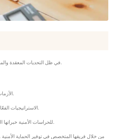
في ظل التحديات المعقدة والمتغيرة التي تواجهها المؤسسات اليوم، تبرز أهمية تطوير استراتيجيات فعّالة لإدارة الأزمات كأحد أهم عوامل النجاح والاستمرارية.
الأزمات قد تأتي في أشكال متعددة، من التهديدات الأمنية إلى الكوارث الطبيعية، مما يتطلب نهجاً منهجياً وشاملاً للتعامل معها بفعالية.
الاستراتيجيات الفعّالة لإدارة الأزمات تشمل تحليل المخاطر بدقة، وضع خطط طوارئ محكمة، وتدريب الموظفين لضمان استجابة سريعة ومنسقة.
للحراسات الأمنية خبراتها المتقدمة في توفير حلول أمان شاملة تساعد المؤسسات على تعزيز قدراتها في إدارة الأزمات.
من خلال فريقها المتخصص في توفير الحماية الأمنية و