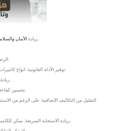
نظام كاميرات المراقبة يعمل علي توفير رصد مستمر ومراقبة المناطق المحددة، مما يساهم في تعزيز الأمن والسلامة.
زيادة
الأمان والسلام
الرصد على مدار الساعة: قدرة الكاميرات على العمل على مدار الساعة تجعلها تساهم في رصد الأحداث في أي وقت من اليوم.
في حالة وقوع جرائم وانتهاكات.
توفير الأدلة القانونية: انواع كامي
زيادة الوعي بالبيئة: يساعد النظام على زيادة الوعي بالبيئة المحيطة وتحديد المخاطر المحتملة مثل الحرائق أو الكوارث الطبيعية.
.
تحسين كفاءة 
التقليل من التكاليف الإضافية: على الرغم من الاستثم
زيادة الاستجابة السريعة: يمكن للكاميرات أن تساعد في اكتشاف المخاطر والحوادث بشكل أسرع، مما يسمح بالاستجابة الفورية واتخاذ التدابير الوقائية المناسبة.
التحكم الفعّال: يمكن التحكم في عمل الكاميرات وإعداداتها بشكل مركزي، مما يتيح إمكانية التحكم فيها وتحديثها وفقًا لاحتياجات النظام.