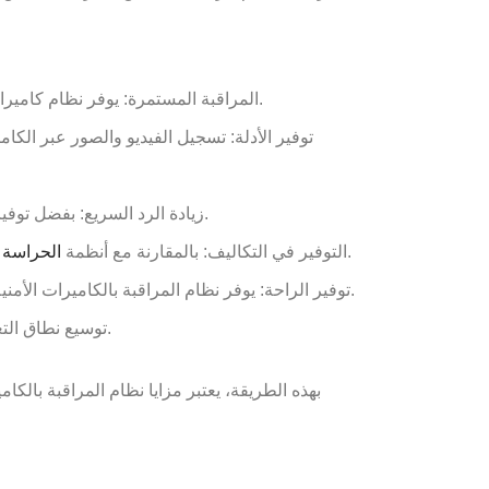
المراقبة المستمرة: يوفر نظام كاميرات المراقبة، مراقبة مستمرة ومتواصلة البيئات المحيطة، مما يسمح بالكشف الفوري عن أي نشاط مشبوه أو حادث يحدث.
توفير الأدلة: تسجيل الفيديو والصور عبر الك
زيادة الرد السريع: بفضل توفير رؤية واضحة للمنطقة المراقبة، يمكن للأفراد المختصين الاستجابة بشكل أسرع للتهديدات المحتملة واتخاذ التدابير اللازمة.
التقليدية، يعتبر نظام المراقبة بالكاميرات أكثر كفاءة من حيث التكلفة ويمكن أن يسهم في تخفيض التكاليف العامة للأمان.
التوفير في التكاليف: بالمقارنة مع أنظمة
الحراسة
توفير الراحة: يوفر نظام المراقبة بالكاميرات الأمنية الراحة والسلامة النفسية للأفراد، حيث يشعرون بالطمأنينة والاطمئنان على سلامة الممتلكات والأفراد في جميع الأوقات.
.
توسيع نطاق الت
بهذه الطريقة، يعتبر مزايا نظام المراقبة بالكام