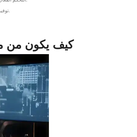
توفير الراحة النفسية: توفير الراحة النفسية للموظفين والسكان من خلال الشعور بالأمان والحماية في بيئتهم العملية والسكنية.
كيف يكون من مزا