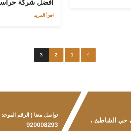
أفضل شركة حراسا
اقرأ المزيد
3
2
1
تواصل معنا
( الرقم الموحد )
 ، حي الشاطئ ،
920008293