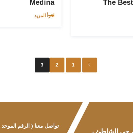
Medina
The Best
اقرأ المزيد
3
2
1
تواصل معنا
( الرقم الموحد )
 ، حي الشاطئ ،